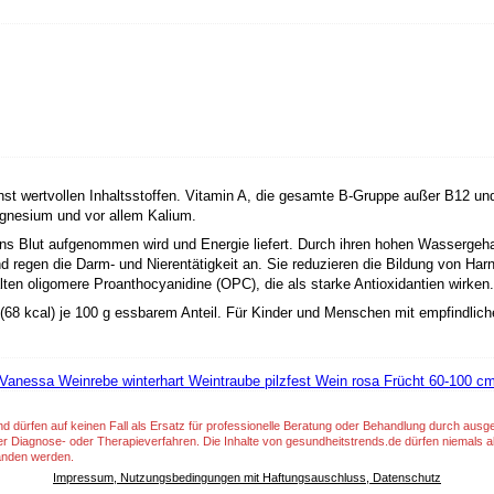
st wertvollen Inhaltsstoffen. Vitamin A, die gesamte B-Gruppe außer B12 un
agnesium und vor allem Kalium.
ns Blut aufgenommen wird und Energie liefert. Durch ihren hohen Wassergehal
nd regen die Darm- und Nierentätigkeit an. Sie reduzieren die Bildung von Ha
ten oligomere Proanthocyanidine (OPC), die als starke Antioxidantien wirken.
 (68 kcal) je 100 g essbarem Anteil. Für Kinder und Menschen mit empfindl
Vanessa Weinrebe winterhart Weintraube pilzfest Wein rosa Frücht 60-100 cm
nd dürfen auf keinen Fall als Ersatz für professionelle Beratung oder Behandlung durch aus
er Diagnose- oder Therapieverfahren. Die Inhalte von gesundheitstrends.de dürfen niemals a
anden werden.
Impressum, Nutzungsbedingungen mit Haftungsauschluss, Datenschutz