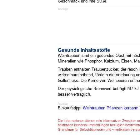
Geschmack und ihre Süße.
Anzeige
Gesunde Inhaltsstoffe
Weintrauben sind ein gesundes Obst mit höch
Mineralien wie Phosphor, Kalzium, Eisen, M
Trauben enthalten Traubenzucker, der rasch i
wirken harntreibend, fördern die Verdauung u
Gallenfluss. Die Kerne von Weinbeeren enthal
Der physiologische Brennwert beträgt 287 kJ
besser verträglich.
Anzeige
Einkaufstipp:
Weintrauben Pflanzen kernarm 
Die Informationen dienen rein informativen Zwecken u
beinhalten keinerlei Empfehlungen bezüglich bestimmt
Grundlage für Selbstdiagnosen und -medikation verst