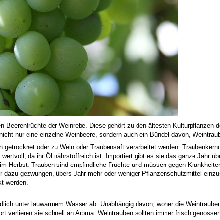
uen Beerenfrüchte der Weinrebe. Diese gehört zu den ältesten Kulturpflanzen
icht nur eine einzelne Weinbeere, sondern auch ein Bündel davon, Weintrau
 getrocknet oder zu Wein oder Traubensaft verarbeitet werden. Traubenkernö
ertvoll, da ihr Öl nährstoffreich ist. Importiert gibt es sie das ganze Jahr 
im Herbst. Trauben sind empfindliche Früchte und müssen gegen Krankheiten
r dazu gezwungen, übers Jahr mehr oder weniger Pflanzenschutzmittel einz
t werden.
ündlich unter lauwarmem Wasser ab. Unabhängig davon, woher die Weintraub
rt verlieren sie schnell an Aroma. Weintrauben sollten immer frisch genossen 