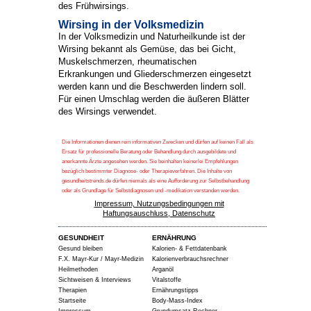
des Frühwirsings.
Wirsing in der Volksmedizin
In der Volksmedizin und Naturheilkunde ist der
Wirsing bekannt als Gemüse, das bei Gicht,
Muskelschmerzen, rheumatischen
Erkrankungen und Gliederschmerzen eingesetzt
werden kann und die Beschwerden lindern soll.
Für einen Umschlag werden die äußeren Blätter
des Wirsings verwendet.
Die Informationen dienen rein informativen Zwecken und dürfen auf keinen Fall als
Ersatz für professionelle Beratung oder Behandlung durch ausgebildete und
anerkannte Ärzte angesehen werden. Sie beinhalten keinerlei Empfehlungen
bezüglich bestimmter Diagnose- oder Therapieverfahren. Die Inhalte von
gesundheitstrends.de dürfen niemals als eine Aufforderung zur Selbstbehandlung
oder als Grundlage für Selbstdiagnosen und -medikation verstanden werden.
Impressum, Nutzungsbedingungen mit
Haftungsauschluss, Datenschutz
GESUNDHEIT
ERNÄHRUNG
Gesund bleiben
Kalorien- & Fettdatenbank
F.X. Mayr-Kur / Mayr-Medizin
Kalorienverbrauchsrechner
Heilmethoden
Arganöl
Sichtweisen & Interviews
Vitalstoffe
Therapien
Ernährungstipps
Startseite
Body-Mass-Index