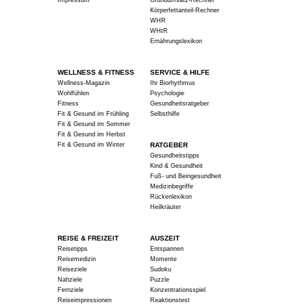
Impressum
Grundumsatz-Rechner
Körperfettanteil-Rechner
WHR
WHtR
Ernährungslexikon
WELLNESS & FITNESS
SERVICE & HILFE
Wellness-Magazin
Ihr Biorhythmus
Wohlfühlen
Psychologie
Fitness
Gesundheitsratgeber
Fit & Gesund im Frühling
Selbsthilfe
Fit & Gesund im Sommer
Fit & Gesund im Herbst
Fit & Gesund im Winter
RATGEBER
Gesundheitstipps
Kind & Gesundheit
Fuß- und Beingesundheit
Medizinbegriffe
Rückenlexikon
Heilkräuter
REISE & FREIZEIT
AUSZEIT
Reisetipps
Entspannen
Reisemedizin
Momente
Reiseziele
Sudoku
Nahziele
Puzzle
Fernziele
Konzentrationsspiel
Reiseimpressionen
Reaktionstest