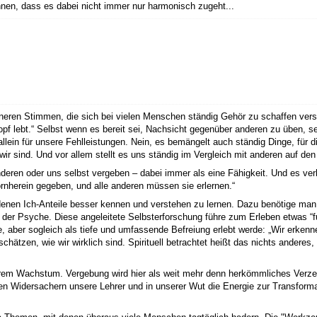
nen, dass es dabei nicht immer nur harmonisch zugeht...
nneren Stimmen, die sich bei vielen Menschen ständig Gehör zu schaffen verst
opf lebt.“ Selbst wenn es bereit sei, Nachsicht gegenüber anderen zu üben, 
allein für unsere Fehlleistungen. Nein, es bemängelt auch ständig Dinge, für 
ir sind. Und vor allem stellt es uns ständig im Vergleich mit anderen auf den
nderen oder uns selbst vergeben – dabei immer als eine Fähigkeit. Und es verh
ornherein gegeben, und alle anderen müssen sie erlernen.“
edenen Ich-Anteile besser kennen und verstehen zu lernen. Dazu benötige ma
l der Psyche. Diese angeleitete Selbsterforschung führe zum Erleben etwas 
ber sogleich als tiefe und umfassende Befreiung erlebt werde: „Wir erkenn
ätzen, wie wir wirklich sind. Spirituell betrachtet heißt das nichts anderes
rem Wachstum. Vergebung wird hier als weit mehr denn herkömmliches Verzei
ren Widersachern unsere Lehrer und in unserer Wut die Energie zur Transform