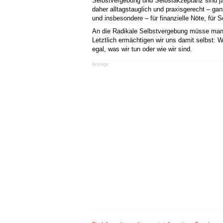
Selbstvergebung und Selbstakzeptanz sind j
daher alltagstauglich und praxisgerecht – ga
und insbesondere – für finanzielle Nöte, für
An die Radikale Selbstvergebung müsse man nic
Letztlich ermächtigen wir uns damit selbst: W
egal, was wir tun oder wie wir sind.
Anzeige