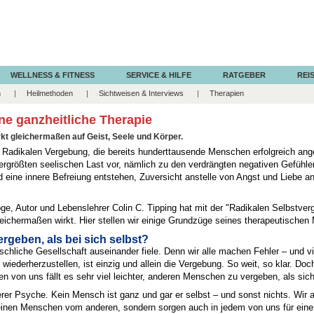
WELLNESS & FITNESS
SERVICE & HILFE
RATGEBER
REIS
n
Heilmethoden
Sichtweisen & Interviews
Therapien
ne ganzheitliche Therapie
rkt gleichermaßen auf Geist, Seele und Körper.
r Radikalen Vergebung, die bereits hunderttausende Menschen erfolgreich an
ergrößten seelischen Last vor, nämlich zu den verdrängten negativen Gefühl
d eine innere Befreiung entstehen, Zuversicht anstelle von Angst und Liebe an
, Autor und Lebenslehrer Colin C. Tipping hat mit der "Radikalen Selbstverg
leichermaßen wirkt. Hier stellen wir einige Grundzüge seines therapeutischen 
ergeben, als bei sich selbst?
chliche Gesellschaft auseinander fiele. Denn wir alle machen Fehler – und vi
wiederherzustellen, ist einzig und allein die Vergebung. So weit, so klar. Do
 von uns fällt es sehr viel leichter, anderen Menschen zu vergeben, als sic
erer Psyche. Kein Mensch ist ganz und gar er selbst – und sonst nichts. Wir a
 einen Menschen vom anderen, sondern sorgen auch in jedem von uns für ein