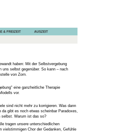
E & FREIZEIT
AUSZEIT
gewandt haben: Mit der Selbstvergebung
en uns selbst gegenüber. So kann – nach
stelle von Zorn.
ebung" eine ganzheitliche Therapie
Modells vor.
ele sind nicht mehr zu korrigieren. Was dann
ch da gibt es noch etwas scheinbar Paradoxes,
h selbst. Warum ist das so?
lle tragen unsere unterschiedlichen
en vielstimmigen Chor der Gedanken, Gefühle