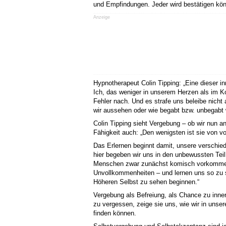
und Empfindungen. Jeder wird bestätigen kön
Anzeige
Hypnotherapeut Colin Tipping: „Eine dieser i
Ich, das weniger in unserem Herzen als im K
Fehler nach. Und es strafe uns beleibe nicht 
wir aussehen oder wie begabt bzw. unbegabt w
Colin Tipping sieht Vergebung – ob wir nun a
Fähigkeit auch: „Den wenigsten ist sie von v
Das Erlernen beginnt damit, unsere verschi
hier begeben wir uns in den unbewussten Tei
Menschen zwar zunächst komisch vorkomme, a
Unvollkommenheiten – und lernen uns so zu sch
Höheren Selbst zu sehen beginnen.“
Vergebung als Befreiung, als Chance zu inne
zu vergessen, zeige sie uns, wie wir in unse
finden können.