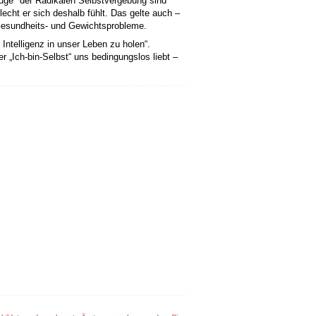
uge" der Radikalen Selbstvergebung sind
echt er sich deshalb fühlt. Das gelte auch –
r Gesundheits- und Gewichtsprobleme.
Intelligenz in unser Leben zu holen“.
r „Ich-bin-Selbst“ uns bedingungslos liebt –