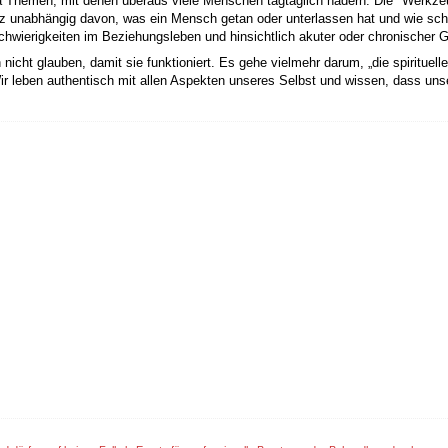
a Themen, mit denen überaus viele Menschen tagtäglich hadern. Die "Werkze
nz unabhängig davon, was ein Mensch getan oder unterlassen hat und wie schl
 Schwierigkeiten im Beziehungsleben und hinsichtlich akuter oder chronische
ht glauben, damit sie funktioniert. Es gehe vielmehr darum, „die spirituelle 
ir leben authentisch mit allen Aspekten unseres Selbst und wissen, dass unse