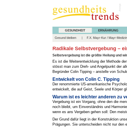
Anzeige
GESUNDHEIT
ERNÄHRUNG
Gesund bleiben
F.X. Mayr-Kur / Mayr-Medizi
Radikale Selbstvergebung – ei
Selbstvergebung ist die größte Heilung und wi
Es ist die Weiterentwicklung der Methode de
stösst man zum Dreh- und Angelpunkt der all
Begründer Colin Tipping – anstelle von Schul
Entwickelt von Colin C. Tipping
Der renommierte US-amerikanische Psychologe
entwickelt, die auf Geist, Seele und Körper g
Warum ist es leichter anderen zu v
Vergebung ist ein Vorgang, ohne den die mens
noch bleibt, um Einverständnis und Harmonie 
wenn es ans Vergeben gehen soll: Den meisten
Der Grund dafür liegt in der Konstruktion uns
Prägungen. Sie unterscheiden nicht nur den