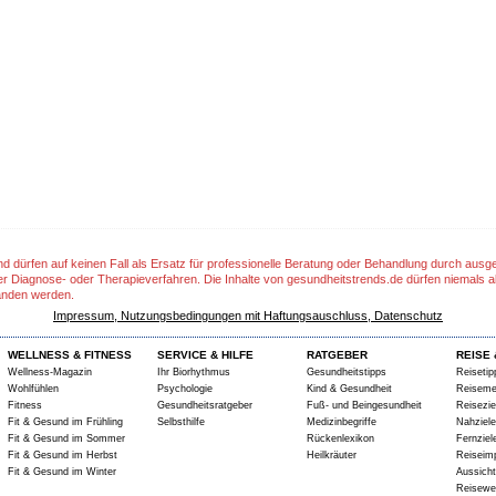
nd dürfen auf keinen Fall als Ersatz für professionelle Beratung oder Behandlung durch aus
er Diagnose- oder Therapieverfahren. Die Inhalte von gesundheitstrends.de dürfen niemals a
anden werden.
Impressum, Nutzungsbedingungen mit Haftungsauschluss, Datenschutz
WELLNESS & FITNESS
SERVICE & HILFE
RATGEBER
REISE 
Wellness-Magazin
Ihr Biorhythmus
Gesundheitstipps
Reisetip
Wohlfühlen
Psychologie
Kind & Gesundheit
Reiseme
Fitness
Gesundheitsratgeber
Fuß- und Beingesundheit
Reisezie
Fit & Gesund im Frühling
Selbsthilfe
Medizinbegriffe
Nahziele
Fit & Gesund im Sommer
Rückenlexikon
Fernziel
Fit & Gesund im Herbst
Heilkräuter
Reiseim
Fit & Gesund im Winter
Aussich
Reisewe