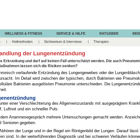
WELLNESS & FITNESS
SERVICE & HILFE
RATGEBER
REIS
n
Heilmethoden
Sichtweisen & Interviews
Therapien
andlung der Lungenentzündung
te Erkrankung und darf auf keinen Fall unterschätzt werden. Die auch Pneuno
Maßnahmen lassen sich die Risiken senken?
hronisch verlaufende Entzündung des Lungengewebes oder der Lungenbläschen
erursacht. Im Detail wird zwischen der typischen, durch Bakterien wie Pneu
zelluläre Bakterien ausgelösten Pneumonie unterschieden. Die Lungenentzündun
eit.
genentzündung
n unter einer Verschlechterung des Allgemeinzustands mit ausgeprägtem Kran
, Luftnot und ein schneller Puls.
 dem Anamnesegespräch mehrere Untersuchungen gemacht werden. Anzeichen 
 Senioren gegeben.
 Abhören der Lunge und in der Regel ein Röntgenbild der Lungen. Darauf lässt
 sind. In der weiterführenden Diagnostik und bei schweren Verläufen können