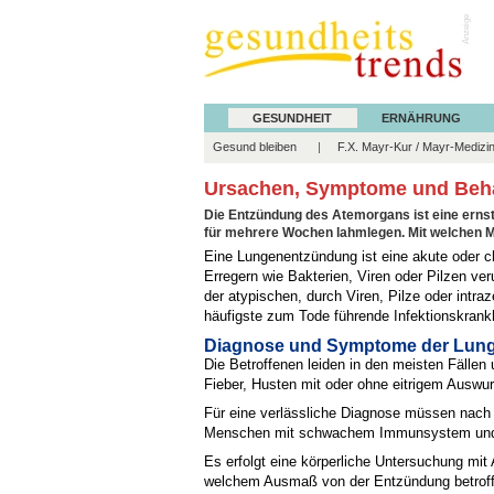
Anzeige
GESUNDHEIT
ERNÄHRUNG
Gesund bleiben
F.X. Mayr-Kur / Mayr-Medizi
Ursachen, Symptome und Beh
Die Entzündung des Atemorgans ist eine erns
für mehrere Wochen lahmlegen. Mit welchen 
Eine Lungenentzündung ist eine akute oder c
Erregern wie Bakterien, Viren oder Pilzen v
der atypischen, durch Viren, Pilze oder intra
häufigste zum Tode führende Infektionskrankh
Diagnose und Symptome der Lun
Die Betroffenen leiden in den meisten Fälle
Fieber, Husten mit oder ohne eitrigem Auswurf
Für eine verlässliche Diagnose müssen nach
Menschen mit schwachem Immunsystem und
Es erfolgt eine körperliche Untersuchung mit
welchem Ausmaß von der Entzündung betroffen