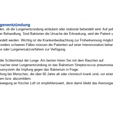
ngenentzündung
n, ob die Lungenentzündung ambulant oder stationär behandelt wird. Auf jede
er Behandlung. Sind Bakterien die Ursache der Erkrankung, wird der Patient 
ndelt werden. Wichtig ist die Krankenbeobachtung zur Früherkennung möglich
sonders schweren Fällen müssen die Patienten auf einer Intensivstation beha
 oder Lungenersatzverfahren zur Verfügung.
 die Schleimhaut der Lunge. Am besten hören Sie mit dem Rauchen auf.
sacher einer Lungenentzündung ist das Bakterium Streptococcus pneumonia
unsystem die Impfung gegen das Bakterium in Frage.
pfung bei Menschen, die über 60 Jahre alt oder chronisch krank sind, vor ein
ern bzw. abzumildern.
egung an frischer Luft ist empfehlenswert, denn damit bleibt das Atemorga