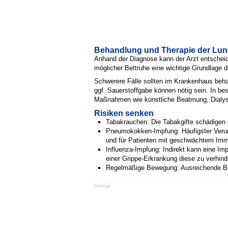
Behandlung und Therapie der Lu
Anhand der Diagnose kann der Arzt entscheide
möglicher Bettruhe eine wichtige Grundlage d
Schwerere Fälle sollten im Krankenhaus beha
ggf. Sauerstoffgabe können nötig sein. In be
Maßnahmen wie künstliche Beatmung, Dialyse
Risiken senken
Tabakrauchen: Die Tabakgifte schädigen
Pneumokokken-Impfung: Häufigster Verur
und für Patienten mit geschwächtem Imm
Influenza-Impfung: Indirekt kann eine Im
einer Grippe-Erkrankung diese zu verhind
Regelmäßige Bewegung: Ausreichende Bew
Anzeige