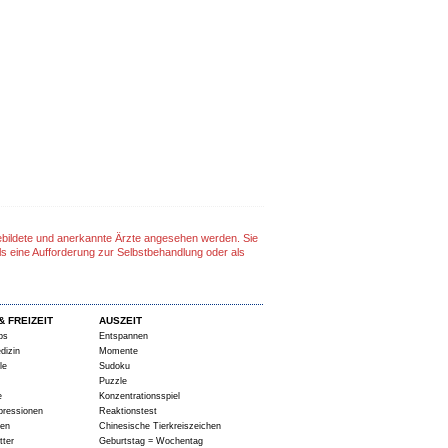
gebildete und anerkannte Ärzte angesehen werden. Sie
ls eine Aufforderung zur Selbstbehandlung oder als
& FREIZEIT
AUSZEIT
ps
Entspannen
dizin
Momente
le
Sudoku
Puzzle
e
Konzentrationsspiel
pressionen
Reaktionstest
ten
Chinesische Tierkreiszeichen
tter
Geburtstag = Wochentag