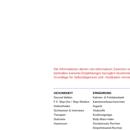
Die Informationen dienen rein informativen Zwecken u
beinhalten keinerlei Empfehlungen bezüglich bestimmt
Grundlage für Selbstdiagnosen und -medikation verst
GESUNDHEIT
ERNÄHRUNG
Gesund bleiben
Kalorien- & Fettdatenbank
F.X. Mayr-Kur / Mayr-Medizin
Kalorienverbrauchsrechner
Heilmethoden
Arganöl
Sichtweisen & Interviews
Vitalstoffe
Therapien
Ernährungstipps
Startseite
Body-Mass-Index
Impressum
Grundumsatz-Rechner
Körperfettanteil-Rechner