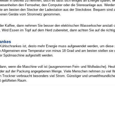
wieder in Betrieb zu nehmen, doch es lässt sich einiges an Energie sparen, 
bwesenheiten den Fernseher, den Computer oder die Stereoanlage aus. Werden
Sie am besten den Stecker der Ladestation aus der Steckdose. Bequem sind 
ssenen Geräte vom Stromnetz genommen.
der Kaffee, dann nehmen Sie besser den elektrischen Wasserkocher anstatt d
er. Wird Essen im Topf auf dem Herd zubereitet, dann achten Sie auf die ric
rankes
es Kühlschrankes ist, desto mehr Energie muss aufgewendet werden, um diese 
 im Allgemeinen eine Temperatur von minus 18 Grad und am besten stellen sie das
er Spülmaschine aufgestellt werden.
ann, wenn die Maschine voll ist (ausgenommen Fein- und Wollwäsche). Heu
 der auf der Packung angegebenen Menge. Viele Menschen nehmen zu viel Wa
in Trockner verbraucht besonders viel Strom. Günstiger und umweltfreundlich
t gelüfteten Raum.