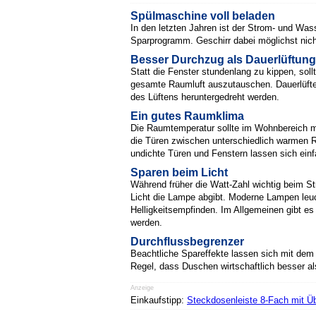
Spülmaschine voll beladen
In den letzten Jahren ist der Strom- und Wa
Sparprogramm. Geschirr dabei möglichst nich
Besser Durchzug als Dauerlüftung
Statt die Fenster stundenlang zu kippen, soll
gesamte Raumluft auszutauschen. Dauerlüften
des Lüftens heruntergedreht werden.
Ein gutes Raumklima
Die Raumtemperatur sollte im Wohnbereich mö
die Türen zwischen unterschiedlich warmen 
undichte Türen und Fenstern lassen sich ei
Sparen beim Licht
Während früher die Watt-Zahl wichtig beim St
Licht die Lampe abgibt. Moderne Lampen leuc
Helligkeitsempfinden. Im Allgemeinen gibt es
werden.
Durchflussbegrenzer
Beachtliche Spareffekte lassen sich mit dem 
Regel, dass Duschen wirtschaftlich besser als
Anzeige
Einkaufstipp:
Steckdosenleiste 8-Fach mit 