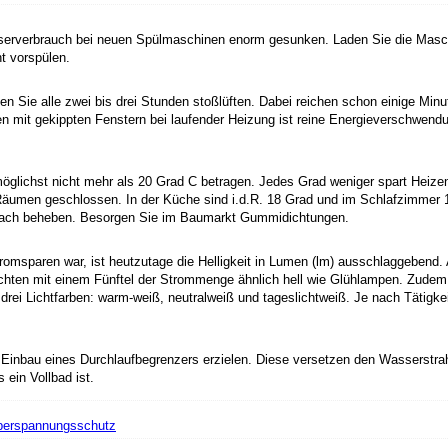
sserverbrauch bei neuen Spülmaschinen enorm gesunken. Laden Sie die Maschi
t vorspülen.
ten Sie alle zwei bis drei Stunden stoßlüften. Dabei reichen schon einige Min
 mit gekippten Fenstern bei laufender Heizung ist reine Energieverschwendu
glichst nicht mehr als 20 Grad C betragen. Jedes Grad weniger spart Heize
Räumen geschlossen. In der Küche sind i.d.R. 18 Grad und im Schlafzimmer 1
nfach beheben. Besorgen Sie im Baumarkt Gummidichtungen.
romsparen war, ist heutzutage die Helligkeit in Lumen (lm) ausschlaggebend. 
hten mit einem Fünftel der Strommenge ähnlich hell wie Glühlampen. Zudem b
 drei Lichtfarben: warm-weiß, neutralweiß und tageslichtweiß. Je nach Tätigk
Einbau eines Durchlaufbegrenzers erzielen. Diese versetzen den Wasserstrahl a
 ein Vollbad ist.
Überspannungsschutz