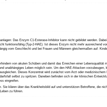
anlagen: Das Enzym C1-Esterase-Inhibitor kann nicht gebildet werden. Dabei 
nicht funktionsfähig (Typ-2-HAE). Ist dieses Enzym nicht mehr ausreichend 
ängig vom Geschlecht und bei Frauen und Männern gleichermaßen auf. Kinder 
Verhindern von akuten Schüben und damit das Erreichen einer Lebensqualität 
les und unabhängiges Leben möglich sein. Um den HAE-Attacken vorzubeugen, 
sgleichen. Dieses Konzentrat wird zunächst vom Arzt oder medizinischem Pe
rfsfall selbst zu spritzen. Daneben befinden sich in der klinischen Entwickl
ss eingreifen.
n. Sie klären über das Krankheitsbild auf und unterstützen Betroffene, die nich
 Leben zu führen.