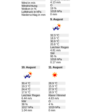
4.13 m/s
Wind in m/s
O
Windrichtung
19 %
Wolken in %
1018 hPa
Luftdruck in hPa
0 mm
Niederschlag in mm
9. August
32.3 °C
18.9 °C
30.9 °C
20.8 °C
Leichter Regen
4.81 m/s
SW
95 %
1016 hPa
0.17 mm
10. August
11. August
30.4 °C
28.9 °C
19.3 °C
15.9 °C
24.4 °C
27.9 °C
17.6 °C
18.9 °C
Leichter Regen
Klarer Himmel
6.44 m/s
4.63 m/s
NW
O
38 %
4 %
1017 hPa
1019 hPa
1.04 mm
0 mm