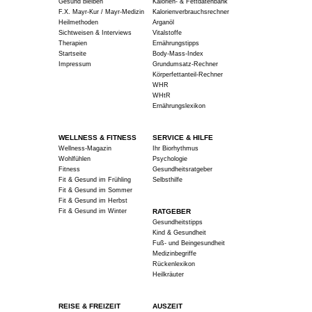
Gesund bleiben
Kalorien- & Fettdatenbank
F.X. Mayr-Kur / Mayr-Medizin
Kalorienverbrauchsrechner
Heilmethoden
Arganöl
Sichtweisen & Interviews
Vitalstoffe
Therapien
Ernährungstipps
Startseite
Body-Mass-Index
Impressum
Grundumsatz-Rechner
Körperfettanteil-Rechner
WHR
WHtR
Ernährungslexikon
WELLNESS & FITNESS
SERVICE & HILFE
Wellness-Magazin
Ihr Biorhythmus
Wohlfühlen
Psychologie
Fitness
Gesundheitsratgeber
Fit & Gesund im Frühling
Selbsthilfe
Fit & Gesund im Sommer
Fit & Gesund im Herbst
Fit & Gesund im Winter
RATGEBER
Gesundheitstipps
Kind & Gesundheit
Fuß- und Beingesundheit
Medizinbegriffe
Rückenlexikon
Heilkräuter
REISE & FREIZEIT
AUSZEIT