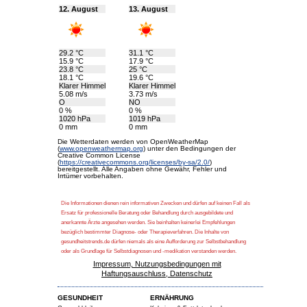
12. August
13. August
29.2 °C
31.1 °C
15.9 °C
17.9 °C
23.8 °C
25 °C
18.1 °C
19.6 °C
Klarer Himmel
Klarer Himmel
5.08 m/s
3.73 m/s
O
NO
0 %
0 %
1020 hPa
1019 hPa
0 mm
0 mm
Die Wetterdaten werden von OpenWeatherMap
(
www.openweathermap.org
) unter den Bedingungen der
Creative Common License
(
https://creativecommons.org/licenses/by-sa/2.0/
)
bereitgestellt. Alle Angaben ohne Gewähr, Fehler und
Irrtümer vorbehalten.
Die Informationen dienen rein informativen Zwecken und dürfen auf keinen Fall als
Ersatz für professionelle Beratung oder Behandlung durch ausgebildete und
anerkannte Ärzte angesehen werden. Sie beinhalten keinerlei Empfehlungen
bezüglich bestimmter Diagnose- oder Therapieverfahren. Die Inhalte von
gesundheitstrends.de dürfen niemals als eine Aufforderung zur Selbstbehandlung
oder als Grundlage für Selbstdiagnosen und -medikation verstanden werden.
Impressum, Nutzungsbedingungen mit
Haftungsauschluss, Datenschutz
GESUNDHEIT
ERNÄHRUNG