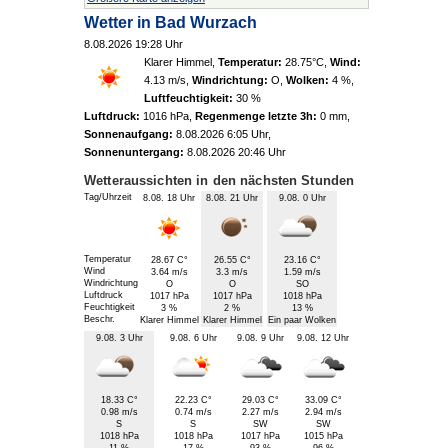
Wetter in
Bad Wurzach
8.08.2026 19:28 Uhr
Klarer Himmel
,
Temperatur:
28.75°C
,
Wind:
4.13 m/s
,
Windrichtung:
O
,
Wolken:
4 %
,
Luftfeuchtigkeit:
30 %
Luftdruck:
1016 hPa
,
Regenmenge letzte 3h:
0 mm
,
Sonnenaufgang:
8.08.2026 6:05 Uhr
,
Sonnenuntergang:
8.08.2026 20:46 Uhr
Wetteraussichten in den nächsten Stunden
Tag/Uhrzeit
8.08. 18 Uhr
8.08. 21 Uhr
9.08. 0 Uhr
Temperatur
28.67 C°
26.55 C°
23.16 C°
Wind
3.64 m/s
3.3 m/s
1.59 m/s
Windrichtung
O
O
SO
Luftdruck
1017 hPa
1017 hPa
1018 hPa
Feuchtigkeit
3 %
2 %
13 %
Beschr.
Klarer Himmel
Klarer Himmel
Ein paar Wolken
9.08. 3 Uhr
9.08. 6 Uhr
9.08. 9 Uhr
9.08. 12 Uhr
18.33 C°
22.23 C°
29.03 C°
33.09 C°
0.98 m/s
0.74 m/s
2.27 m/s
2.94 m/s
S
S
SW
SW
1018 hPa
1018 hPa
1017 hPa
1015 hPa
11 %
17 %
93 %
96 %