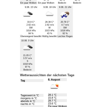
Ein paar Wolken
Ein paar Wolken
Bedeckt
Bedeckt
9.08. 15 Uhr
9.08. 18 Uhr
9.08. 21 Uhr
33.9 C°
28.39 C°
20.78 C°
2.62 m/s
2.62 m/s
4.7 m/s
SW
W
SW
1014 hPa
1015 hPa
1018 hPa
84 %
43 %
92 %
Überwiegend bewölkt
Mäßig bewölkt
Leichter Regen
10.08. 0 Uhr
21.05 C°
3.57 m/s
S
1018 hPa
97 %
Bedeckt
Wetteraussichten der nächsten Tage
8. August
Tag
28.1 °C
Tageswert in °C
15.8 °C
morgens in °C
28.7 °C
abends in °C
23.6 °C
nachts in °C
Ein paar Wolken