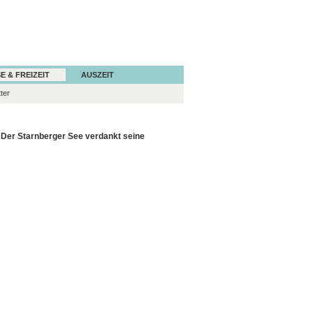
E & FREIZEIT
AUSZEIT
ter
. Der Starnberger See verdankt seine