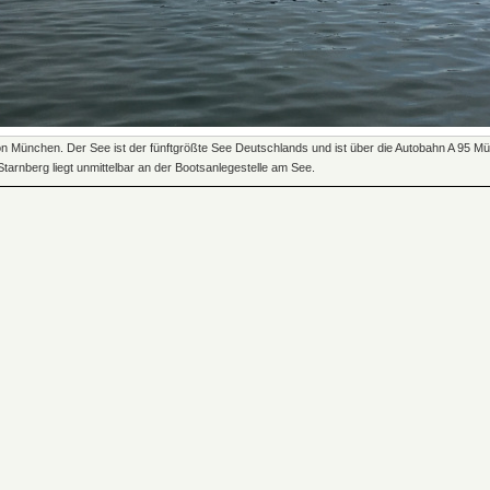
von München. Der See ist der fünftgrößte See Deutschlands und ist über die Autobahn A 95 
tarnberg liegt unmittelbar an der Bootsanlegestelle am See.