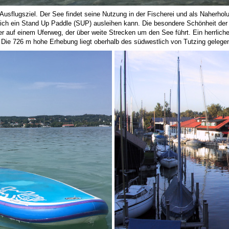
ls Ausflugsziel. Der See findet seine Nutzung in der Fischerei und als Naherh
ich ein Stand Up Paddle (SUP) ausleihen kann. Die besondere Schönheit der
 auf einem Uferweg, der über weite Strecken um den See führt. Ein herrliche
Die 726 m hohe Erhebung liegt oberhalb des südwestlich von Tutzing gelege