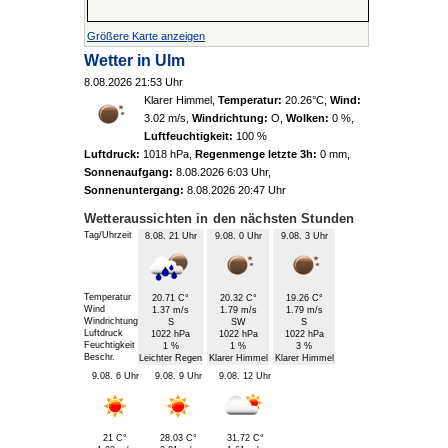
Größere Karte anzeigen
Wetter in
Ulm
8.08.2026 21:53 Uhr
Klarer Himmel
,
Temperatur:
20.26°C
,
Wind:
3.02 m/s
,
Windrichtung:
O
,
Wolken:
0 %
,
Luftfeuchtigkeit:
100 %
Luftdruck:
1018 hPa
,
Regenmenge letzte 3h:
0 mm
,
Sonnenaufgang:
8.08.2026 6:03 Uhr
,
Sonnenuntergang:
8.08.2026 20:47 Uhr
Wetteraussichten in den nächsten Stunden
Tag/Uhrzeit
8.08. 21 Uhr
9.08. 0 Uhr
9.08. 3 Uhr
Temperatur
20.71 C°
20.32 C°
19.26 C°
Wind
1.37 m/s
1.79 m/s
1.79 m/s
Windrichtung
S
SW
S
Luftdruck
1022 hPa
1022 hPa
1022 hPa
Feuchtigkeit
1 %
1 %
3 %
Beschr.
Leichter Regen
Klarer Himmel
Klarer Himmel
9.08. 6 Uhr
9.08. 9 Uhr
9.08. 12 Uhr
21 C°
28.03 C°
31.72 C°