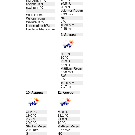
morgens in °C
24.9 °C
abends in °C
20.9 °C
nachts in °C
Leichter Regen
2.39 m/s
Wind in m/s
NO
Windrichtung
0 %
Wolken in %
1020 hPa
Luftdruck in hPa
0.49 mm
Niederschlag in mm
9. August
30.1 °C
19 °C
29.3 °C
22.4 °C
Mäßiger Regen
3.58 m/s
SW
8 %
1018 hPa
5.17 mm
10. August
11. August
31.5 °C
30.8 °C
19.6 °C
19.1 °C
25.2 °C
21.8 °C
20.9 °C
19 °C
Starker Regen
Mäßiger Regen
2.16 m/s
2.77 m/s
S
NO