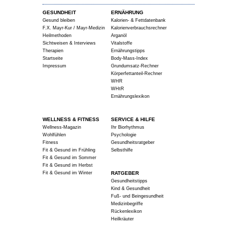
GESUNDHEIT
ERNÄHRUNG
Gesund bleiben
Kalorien- & Fettdatenbank
F.X. Mayr-Kur / Mayr-Medizin
Kalorienverbrauchsrechner
Heilmethoden
Arganöl
Sichtweisen & Interviews
Vitalstoffe
Therapien
Ernährungstipps
Startseite
Body-Mass-Index
Impressum
Grundumsatz-Rechner
Körperfettanteil-Rechner
WHR
WHtR
Ernährungslexikon
WELLNESS & FITNESS
SERVICE & HILFE
Wellness-Magazin
Ihr Biorhythmus
Wohlfühlen
Psychologie
Fitness
Gesundheitsratgeber
Fit & Gesund im Frühling
Selbsthilfe
Fit & Gesund im Sommer
Fit & Gesund im Herbst
Fit & Gesund im Winter
RATGEBER
Gesundheitstipps
Kind & Gesundheit
Fuß- und Beingesundheit
Medizinbegriffe
Rückenlexikon
Heilkräuter