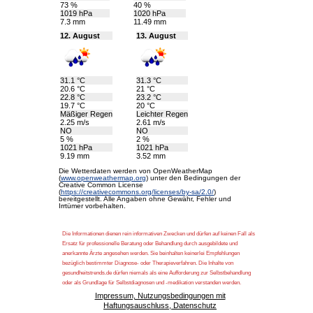
73 %
40 %
1019 hPa
1020 hPa
7.3 mm
11.49 mm
12. August
13. August
31.1 °C
31.3 °C
20.6 °C
21 °C
22.8 °C
23.2 °C
19.7 °C
20 °C
Mäßiger Regen
Leichter Regen
2.25 m/s
2.61 m/s
NO
NO
5 %
2 %
1021 hPa
1021 hPa
9.19 mm
3.52 mm
Die Wetterdaten werden von OpenWeatherMap
(
www.openweathermap.org
) unter den Bedingungen der
Creative Common License
(
https://creativecommons.org/licenses/by-sa/2.0/
)
bereitgestellt. Alle Angaben ohne Gewähr, Fehler und
Irrtümer vorbehalten.
Die Informationen dienen rein informativen Zwecken und dürfen auf keinen Fall als
Ersatz für professionelle Beratung oder Behandlung durch ausgebildete und
anerkannte Ärzte angesehen werden. Sie beinhalten keinerlei Empfehlungen
bezüglich bestimmter Diagnose- oder Therapieverfahren. Die Inhalte von
gesundheitstrends.de dürfen niemals als eine Aufforderung zur Selbstbehandlung
oder als Grundlage für Selbstdiagnosen und -medikation verstanden werden.
Impressum, Nutzungsbedingungen mit
Haftungsauschluss, Datenschutz