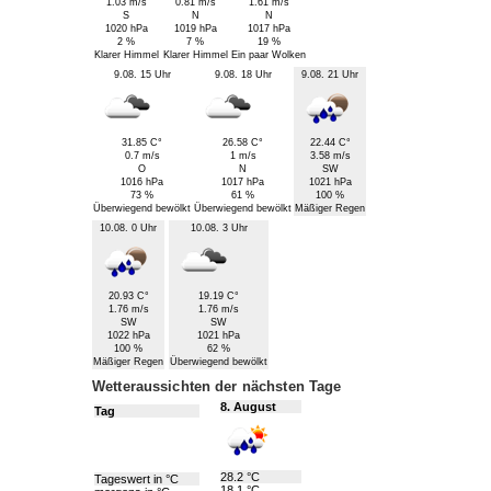
1.03 m/s
0.81 m/s
1.61 m/s
S
N
N
1020 hPa
1019 hPa
1017 hPa
2 %
7 %
19 %
Klarer Himmel
Klarer Himmel
Ein paar Wolken
9.08. 15 Uhr
9.08. 18 Uhr
9.08. 21 Uhr
31.85 C°
26.58 C°
22.44 C°
0.7 m/s
1 m/s
3.58 m/s
O
N
SW
1016 hPa
1017 hPa
1021 hPa
73 %
61 %
100 %
Überwiegend bewölkt
Überwiegend bewölkt
Mäßiger Regen
10.08. 0 Uhr
10.08. 3 Uhr
20.93 C°
19.19 C°
1.76 m/s
1.76 m/s
SW
SW
1022 hPa
1021 hPa
100 %
62 %
Mäßiger Regen
Überwiegend bewölkt
Wetteraussichten der nächsten Tage
8. August
Tag
28.2 °C
Tageswert in °C
18.1 °C