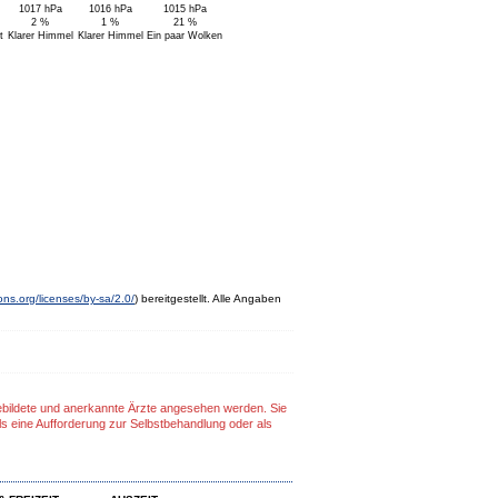
1017 hPa
1016 hPa
1015 hPa
2 %
1 %
21 %
t
Klarer Himmel
Klarer Himmel
Ein paar Wolken
ns.org/licenses/by-sa/2.0/
) bereitgestellt. Alle Angaben
gebildete und anerkannte Ärzte angesehen werden. Sie
ls eine Aufforderung zur Selbstbehandlung oder als