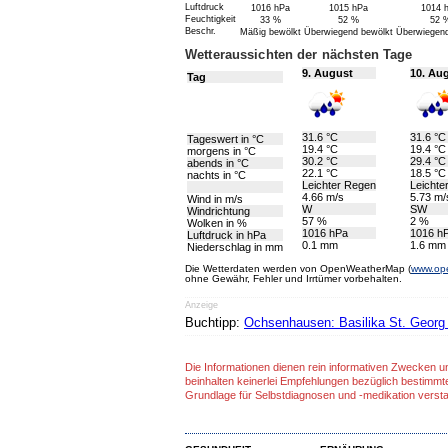
Luftdruck
1016 hPa
1015 hPa
1014 
Feuchtigkeit
33 %
52 %
52 
Beschr.
Mäßig bewölkt
Überwiegend bewölkt
Überwiegend
Wetteraussichten der nächsten Tage
9. August
10. Au
Tag
31.6 °C
31.6 °C
Tageswert in °C
19.4 °C
19.4 °C
morgens in °C
30.2 °C
29.4 °C
abends in °C
22.1 °C
18.5 °C
nachts in °C
Leichter Regen
Leichte
4.66 m/s
5.73 m/
Wind in m/s
W
SW
Windrichtung
57 %
2 %
Wolken in %
1016 hPa
1016 h
Luftdruck in hPa
0.1 mm
1.6 mm
Niederschlag in mm
Die Wetterdaten werden von OpenWeatherMap (
www.op
ohne Gewähr, Fehler und Irrtümer vorbehalten.
Anzeige
Buchtipp:
Ochsenhausen: Basilika St. Georg (
Die Informationen dienen rein informativen Zwecken u
beinhalten keinerlei Empfehlungen bezüglich bestimmt
Grundlage für Selbstdiagnosen und -medikation verst