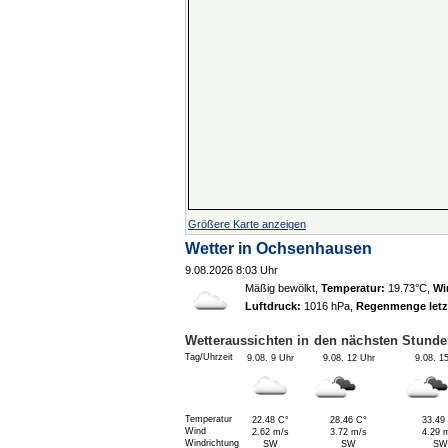
Größere Karte anzeigen
Wetter in
Ochsenhausen
9.08.2026 8:03 Uhr
Mäßig bewölkt
,
Temperatur:
19.73°C
,
Wi
Luftdruck:
1016 hPa
,
Regenmenge letz
Wetteraussichten in den nächsten Stund
Tag/Uhrzeit
9.08. 9 Uhr
9.08. 12 Uhr
9.08. 1
Temperatur
22.48 C°
28.46 C°
33.49
Wind
2.62 m/s
3.72 m/s
4.29 
Windrichtung
SW
SW
SW