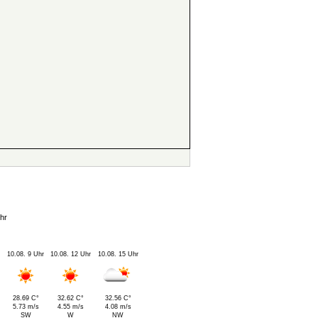
hr
10.08. 9 Uhr
10.08. 12 Uhr
10.08. 15 Uhr
28.69 C°
32.62 C°
32.56 C°
5.73 m/s
4.55 m/s
4.08 m/s
SW
W
NW