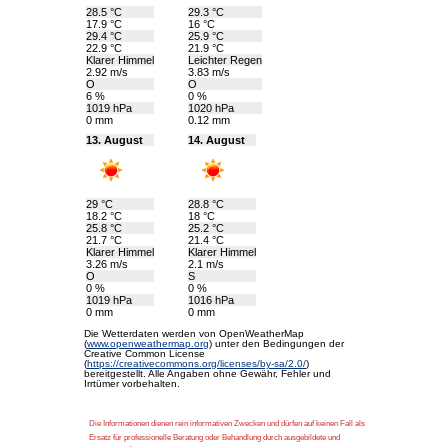
28.5 °C
29.3 °C
17.9 °C
16 °C
29.4 °C
25.9 °C
22.9 °C
21.9 °C
Klarer Himmel
Leichter Regen
2.92 m/s
3.83 m/s
O
O
6 %
0 %
1019 hPa
1020 hPa
0 mm
0.12 mm
13. August
14. August
29 °C
28.8 °C
18.2 °C
18 °C
25.8 °C
25.2 °C
21.7 °C
21.4 °C
Klarer Himmel
Klarer Himmel
3.26 m/s
2.1 m/s
O
S
0 %
0 %
1019 hPa
1016 hPa
0 mm
0 mm
Die Wetterdaten werden von OpenWeatherMap
(
www.openweathermap.org
) unter den Bedingungen der
Creative Common License
(
https://creativecommons.org/licenses/by-sa/2.0/
)
bereitgestellt. Alle Angaben ohne Gewähr, Fehler und
Irrtümer vorbehalten.
Die Informationen dienen rein informativen Zwecken und dürfen auf keinen Fall als
Ersatz für professionelle Beratung oder Behandlung durch ausgebildete und