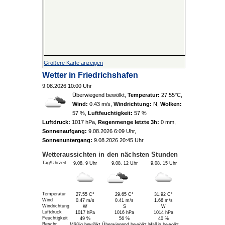
Größere Karte anzeigen
Wetter in
Friedrichshafen
9.08.2026 10:00 Uhr
Überwiegend bewölkt
,
Temperatur:
27.55°C
,
Wind:
0.43 m/s
,
Windrichtung:
N
,
Wolken:
57 %
,
Luftfeuchtigkeit:
57 %
Luftdruck:
1017 hPa
,
Regenmenge letzte 3h:
0 mm
,
Sonnenaufgang:
9.08.2026 6:09 Uhr
,
Sonnenuntergang:
9.08.2026 20:45 Uhr
Wetteraussichten in den nächsten Stunden
Tag/Uhrzeit
9.08. 9 Uhr
9.08. 12 Uhr
9.08. 15 Uhr
Temperatur
27.55 C°
29.65 C°
31.92 C°
Wind
0.47 m/s
0.41 m/s
1.66 m/s
Windrichtung
W
S
W
Luftdruck
1017 hPa
1016 hPa
1014 hPa
Feuchtigkeit
49 %
56 %
40 %
Beschr.
Mäßig bewölkt
Überwiegend bewölkt
Mäßig bewölkt