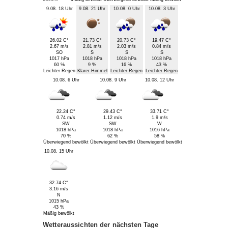
9.08. 18 Uhr
9.08. 21 Uhr
10.08. 0 Uhr
10.08. 3 Uhr
26.02 C°
21.73 C°
20.73 C°
19.47 C°
2.67 m/s
2.81 m/s
2.03 m/s
0.84 m/s
SO
S
S
S
1017 hPa
1018 hPa
1018 hPa
1018 hPa
60 %
9 %
16 %
43 %
Leichter Regen
Klarer Himmel
Leichter Regen
Leichter Regen
10.08. 6 Uhr
10.08. 9 Uhr
10.08. 12 Uhr
22.24 C°
29.43 C°
33.71 C°
0.74 m/s
1.12 m/s
1.9 m/s
SW
SW
W
1018 hPa
1018 hPa
1016 hPa
70 %
62 %
58 %
Überwiegend bewölkt
Überwiegend bewölkt
Überwiegend bewölkt
10.08. 15 Uhr
32.74 C°
3.16 m/s
N
1015 hPa
43 %
Mäßig bewölkt
Wetteraussichten der nächsten Tage