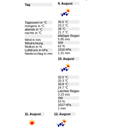
9. August
Tag
30.5 °C
Tageswert in °C
23.2 °C
morgens in °C
28 °C
abends in °C
21.7 °C
nachts in °C
Mäßiger Regen
5.85 m/s
Wind in m/s
NW
Windrichtung
62 %
Wolken in %
1016 hPa
Luftdruck in hPa
1.31 mm
Niederschlag in mm
10. August
32.5 °C
20.3 °C
30.8 °C
24.7 °C
Leichter Regen
3.23 m/s
SW
53 %
1017 hPa
1 mm
11. August
12. August