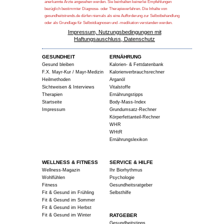
anerkannte Ärzte angesehen werden. Sie beinhalten keinerlei Empfehlungen
bezüglich bestimmter Diagnose- oder Therapieverfahren. Die Inhalte von
gesundheitstrends.de dürfen niemals als eine Aufforderung zur Selbstbehandlung
oder als Grundlage für Selbstdiagnosen und -medikation verstanden werden.
Impressum, Nutzungsbedingungen mit
Haftungsauschluss, Datenschutz
GESUNDHEIT
ERNÄHRUNG
Gesund bleiben
Kalorien- & Fettdatenbank
F.X. Mayr-Kur / Mayr-Medizin
Kalorienverbrauchsrechner
Heilmethoden
Arganöl
Sichtweisen & Interviews
Vitalstoffe
Therapien
Ernährungstipps
Startseite
Body-Mass-Index
Impressum
Grundumsatz-Rechner
Körperfettanteil-Rechner
WHR
WHtR
Ernährungslexikon
WELLNESS & FITNESS
SERVICE & HILFE
Wellness-Magazin
Ihr Biorhythmus
Wohlfühlen
Psychologie
Fitness
Gesundheitsratgeber
Fit & Gesund im Frühling
Selbsthilfe
Fit & Gesund im Sommer
Fit & Gesund im Herbst
Fit & Gesund im Winter
RATGEBER
Gesundheitstipps