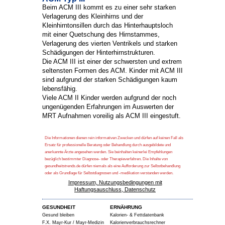
Beim ACM III kommt es zu einer sehr starken
Verlagerung des Kleinhirns und der
Kleinhirntonsillen durch das Hinterhauptsloch
mit einer Quetschung des Hirnstammes,
Verlagerung des vierten Ventrikels und starken
Schädigungen der Hinterhirnstrukturen.
Die ACM III ist einer der schwersten und extrem
seltensten Formen des ACM. Kinder mit ACM III
sind aufgrund der starken Schädigungen kaum
lebensfähig.
Viele ACM II Kinder werden aufgrund der noch
ungenügenden Erfahrungen im Auswerten der
MRT Aufnahmen voreilig als ACM III eingestuft.
Die Informationen dienen rein informativen Zwecken und dürfen auf keinen Fall als
Ersatz für professionelle Beratung oder Behandlung durch ausgebildete und
anerkannte Ärzte angesehen werden. Sie beinhalten keinerlei Empfehlungen
bezüglich bestimmter Diagnose- oder Therapieverfahren. Die Inhalte von
gesundheitstrends.de dürfen niemals als eine Aufforderung zur Selbstbehandlung
oder als Grundlage für Selbstdiagnosen und -medikation verstanden werden.
Impressum, Nutzungsbedingungen mit
Haftungsauschluss, Datenschutz
GESUNDHEIT
ERNÄHRUNG
Gesund bleiben
Kalorien- & Fettdatenbank
F.X. Mayr-Kur / Mayr-Medizin
Kalorienverbrauchsrechner