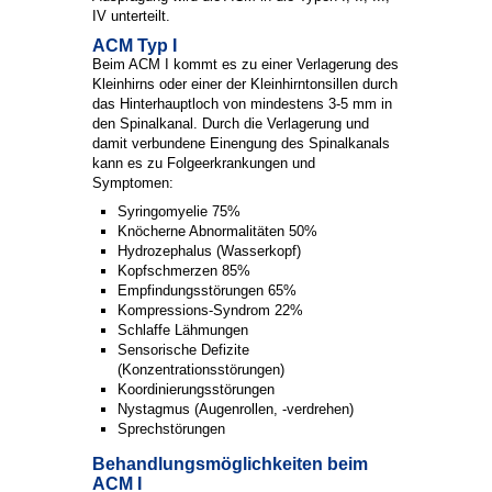
IV unterteilt.
ACM Typ I
Beim ACM I kommt es zu einer Verlagerung des
Kleinhirns oder einer der Kleinhirntonsillen durch
das Hinterhauptloch von mindestens 3-5 mm in
den Spinalkanal. Durch die Verlagerung und
damit verbundene Einengung des Spinalkanals
kann es zu Folgeerkrankungen und
Symptomen:
Syringomyelie 75%
Knöcherne Abnormalitäten 50%
Hydrozephalus (Wasserkopf)
Kopfschmerzen 85%
Empfindungsstörungen 65%
Kompressions-Syndrom 22%
Schlaffe Lähmungen
Sensorische Defizite
(Konzentrationsstörungen)
Koordinierungsstörungen
Nystagmus (Augenrollen, -verdrehen)
Sprechstörungen
Behandlungsmöglichkeiten beim
ACM I