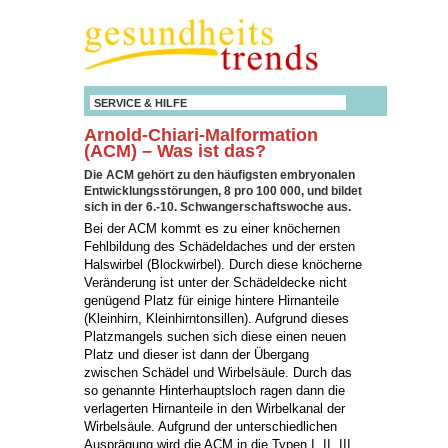
SERVICE & HILFE
Arnold-Chiari-Malformation
(ACM) – Was ist das?
Die ACM gehört zu den häufigsten embryonalen
Entwicklungsstörungen, 8 pro 100 000, und bildet
sich in der 6.-10. Schwangerschaftswoche aus.
Bei der ACM kommt es zu einer knöchernen
Fehlbildung des Schädeldaches und der ersten
Halswirbel (Blockwirbel). Durch diese knöcherne
Veränderung ist unter der Schädeldecke nicht
genügend Platz für einige hintere Hirnanteile
(Kleinhirn, Kleinhirntonsillen). Aufgrund dieses
Platzmangels suchen sich diese einen neuen
Platz und dieser ist dann der Übergang
zwischen Schädel und Wirbelsäule. Durch das
so genannte Hinterhauptsloch ragen dann die
verlagerten Hirnanteile in den Wirbelkanal der
Wirbelsäule. Aufgrund der unterschiedlichen
Ausprägung wird die ACM in die Typen I, II, III,