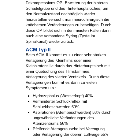
Dekompressions OP; Erweiterung der hinteren
Schädelgrube und des Hinterhauptsloches, um
den Normalzustand nachträglich wieder
herzustellen versucht man neurochirurgisch die
knöchernen Veränderungen zu beseitigen. Durch
diese OP bildet sich in den meisten Fällen dann
auch eine vorhandene Syring (Zyste im
Spinalkanal) wieder zurück.
ACM Typ II
Beim ACM II kommt es zu einer sehr starken
Verlagerung des Kleinhirns oder einer
Kleinhirntonsille durch das Hinterhauptsloch mit
einer Quetschung des Hirnstammes,
Verlagerung des vierten Ventrikels. Durch diese
Verlagerungen kommt es dann zu vielen
Symptomen u.a.:
Hydrozephalus (Wasserkopf) 40%
Verminderter Schluckreflex mit
Schluckbeschwerden 69%
Aspirationen (Atembeschwerden) 58% durch
ungewöhnliche Veränderungen des
Atemzentrums 56%
Pfeifende Atemgeräusche bei Verengung
oder Verlagerung der oberen Luftwege 56%