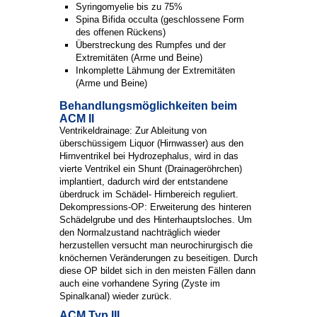
Syringomyelie bis zu 75%
Spina Bifida occulta (geschlossene Form
des offenen Rückens)
Überstreckung des Rumpfes und der
Extremitäten (Arme und Beine)
Inkomplette Lähmung der Extremitäten
(Arme und Beine)
Behandlungsmöglichkeiten beim
ACM II
Ventrikeldrainage: Zur Ableitung von
überschüssigem Liquor (Hirnwasser) aus den
Hirnventrikel bei Hydrozephalus, wird in das
vierte Ventrikel ein Shunt (Drainageröhrchen)
implantiert, dadurch wird der entstandene
überdruck im Schädel- Hirnbereich reguliert.
Dekompressions-OP: Erweiterung des hinteren
Schädelgrube und des Hinterhauptsloches. Um
den Normalzustand nachträglich wieder
herzustellen versucht man neurochirurgisch die
knöchernen Veränderungen zu beseitigen. Durch
diese OP bildet sich in den meisten Fällen dann
auch eine vorhandene Syring (Zyste im
Spinalkanal) wieder zurück.
ACM Typ III