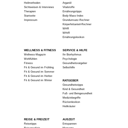
Heilmethoden
Arganöl
Sichtweisen & Interviews
Vitalstoffe
Therapien
Ernährungstipps
Startseite
Body-Mass-Index
Impressum
Grundumsatz-Rechner
Körperfettanteil-Rechner
WHR
WHtR
Ernährungslexikon
WELLNESS & FITNESS
SERVICE & HILFE
Wellness-Magazin
Ihr Biorhythmus
Wohlfühlen
Psychologie
Fitness
Gesundheitsratgeber
Fit & Gesund im Frühling
Selbsthilfe
Fit & Gesund im Sommer
Fit & Gesund im Herbst
Fit & Gesund im Winter
RATGEBER
Gesundheitstipps
Kind & Gesundheit
Fuß- und Beingesundheit
Medizinbegriffe
Rückenlexikon
Heilkräuter
REISE & FREIZEIT
AUSZEIT
Reisetipps
Entspannen