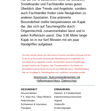
Snowboarder und Fachhändler einen guten
Überblick über Trends und Angebote, sondern
auch Fachhändler finden viele Neuigkeiten zu
anderen Sportarten. Eine prämierte
Besonderheit stellte beispielsweise ein Kajak
dar, das sich auf Taschengröße durch
Origamitechnik zusammenfalten lässt und in
jeden Kofferraum passt. Das 3,66 Meter lange
Kajak ist in nur fünf Minuten mit ein paar
Handgriffen aufgebaut.
Die Informationen dienen rein informativen Zwecken und dürfen auf keinen Fall als
Ersatz für professionelle Beratung oder Behandlung durch ausgebildete und
anerkannte Ärzte angesehen werden. Sie beinhalten keinerlei Empfehlungen
bezüglich bestimmter Diagnose- oder Therapieverfahren. Die Inhalte von
gesundheitstrends.de dürfen niemals als eine Aufforderung zur Selbstbehandlung
oder als Grundlage für Selbstdiagnosen und -medikation verstanden werden.
Impressum, Nutzungsbedingungen mit
Haftungsauschluss, Datenschutz
GESUNDHEIT
ERNÄHRUNG
Gesund bleiben
Kalorien- & Fettdatenbank
F.X. Mayr-Kur / Mayr-Medizin
Kalorienverbrauchsrechner
Heilmethoden
Arganöl
Sichtweisen & Interviews
Vitalstoffe
Therapien
Ernährungstipps