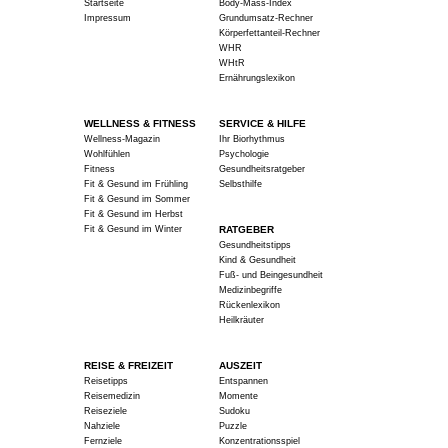
Startseite
Body-Mass-Index
Impressum
Grundumsatz-Rechner
Körperfettanteil-Rechner
WHR
WHtR
Ernährungslexikon
WELLNESS & FITNESS
SERVICE & HILFE
Wellness-Magazin
Ihr Biorhythmus
Wohlfühlen
Psychologie
Fitness
Gesundheitsratgeber
Fit & Gesund im Frühling
Selbsthilfe
Fit & Gesund im Sommer
Fit & Gesund im Herbst
Fit & Gesund im Winter
RATGEBER
Gesundheitstipps
Kind & Gesundheit
Fuß- und Beingesundheit
Medizinbegriffe
Rückenlexikon
Heilkräuter
REISE & FREIZEIT
AUSZEIT
Reisetipps
Entspannen
Reisemedizin
Momente
Reiseziele
Sudoku
Nahziele
Puzzle
Fernziele
Konzentrationsspiel