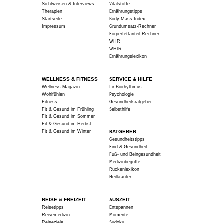
Sichtweisen & Interviews
Vitalstoffe
Therapien
Ernährungstipps
Startseite
Body-Mass-Index
Impressum
Grundumsatz-Rechner
Körperfettanteil-Rechner
WHR
WHtR
Ernährungslexikon
WELLNESS & FITNESS
SERVICE & HILFE
Wellness-Magazin
Ihr Biorhythmus
Wohlfühlen
Psychologie
Fitness
Gesundheitsratgeber
Fit & Gesund im Frühling
Selbsthilfe
Fit & Gesund im Sommer
Fit & Gesund im Herbst
Fit & Gesund im Winter
RATGEBER
Gesundheitstipps
Kind & Gesundheit
Fuß- und Beingesundheit
Medizinbegriffe
Rückenlexikon
Heilkräuter
REISE & FREIZEIT
AUSZEIT
Reisetipps
Entspannen
Reisemedizin
Momente
Reiseziele
Sudoku