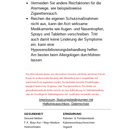
Vermeiden Sie andere Reizfaktoren für die
Atemwege, wie beispielsweise
Zigarettenrauch.
Reichen die eigenen Schutzmaßnahmen
nicht aus, kann der Arzt wirksame
Medikamente wie Augen- und Nasentropfen,
Sprays und Tabletten verschreiben. Tritt
auch damit keine Linderung der Symptome
ein, kann eine
Hyposensibilisierungsbehandlung helfen.
Am besten beim Allergologen durchführen
lassen.
Die Informationen dienen rein informativen Zwecken und dürfen auf keinen Fall als
Ersatz für professionelle Beratung oder Behandlung durch ausgebildete und
anerkannte Ärzte angesehen werden. Sie beinhalten keinerlei Empfehlungen
bezüglich bestimmter Diagnose- oder Therapieverfahren. Die Inhalte von
gesundheitstrends.de dürfen niemals als eine Aufforderung zur Selbstbehandlung
oder als Grundlage für Selbstdiagnosen und -medikation verstanden werden.
Impressum, Nutzungsbedingungen mit
Haftungsauschluss, Datenschutz
GESUNDHEIT
ERNÄHRUNG
Gesund bleiben
Kalorien- & Fettdatenbank
F.X. Mayr-Kur / Mayr-Medizin
Kalorienverbrauchsrechner
Heilmethoden
Arganöl