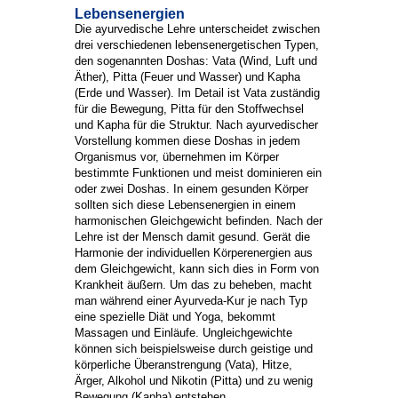
Lebensenergien
Die ayurvedische Lehre unterscheidet zwischen
drei verschiedenen lebensenergetischen Typen,
den sogenannten Doshas: Vata (Wind, Luft und
Äther), Pitta (Feuer und Wasser) und Kapha
(Erde und Wasser). Im Detail ist Vata zuständig
für die Bewegung, Pitta für den Stoffwechsel
und Kapha für die Struktur. Nach ayurvedischer
Vorstellung kommen diese Doshas in jedem
Organismus vor, übernehmen im Körper
bestimmte Funktionen und meist dominieren ein
oder zwei Doshas. In einem gesunden Körper
sollten sich diese Lebensenergien in einem
harmonischen Gleichgewicht befinden. Nach der
Lehre ist der Mensch damit gesund. Gerät die
Harmonie der individuellen Körperenergien aus
dem Gleichgewicht, kann sich dies in Form von
Krankheit äußern. Um das zu beheben, macht
man während einer Ayurveda-Kur je nach Typ
eine spezielle Diät und Yoga, bekommt
Massagen und Einläufe. Ungleichgewichte
können sich beispielsweise durch geistige und
körperliche Überanstrengung (Vata), Hitze,
Ärger, Alkohol und Nikotin (Pitta) und zu wenig
Bewegung (Kapha) entstehen.