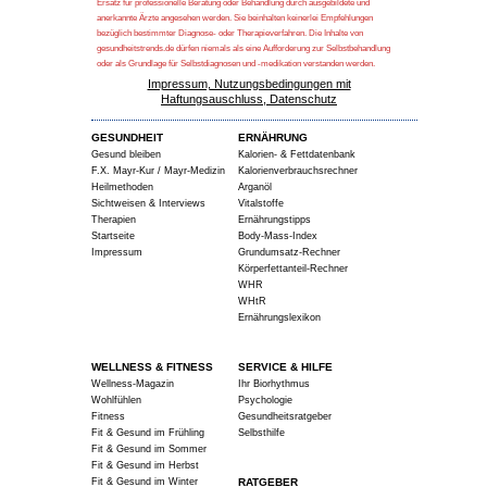
Ersatz für professionelle Beratung oder Behandlung durch ausgebildete und
anerkannte Ärzte angesehen werden. Sie beinhalten keinerlei Empfehlungen
bezüglich bestimmter Diagnose- oder Therapieverfahren. Die Inhalte von
gesundheitstrends.de dürfen niemals als eine Aufforderung zur Selbstbehandlung
oder als Grundlage für Selbstdiagnosen und -medikation verstanden werden.
Impressum, Nutzungsbedingungen mit
Haftungsauschluss, Datenschutz
GESUNDHEIT
ERNÄHRUNG
Gesund bleiben
Kalorien- & Fettdatenbank
F.X. Mayr-Kur / Mayr-Medizin
Kalorienverbrauchsrechner
Heilmethoden
Arganöl
Sichtweisen & Interviews
Vitalstoffe
Therapien
Ernährungstipps
Startseite
Body-Mass-Index
Impressum
Grundumsatz-Rechner
Körperfettanteil-Rechner
WHR
WHtR
Ernährungslexikon
WELLNESS & FITNESS
SERVICE & HILFE
Wellness-Magazin
Ihr Biorhythmus
Wohlfühlen
Psychologie
Fitness
Gesundheitsratgeber
Fit & Gesund im Frühling
Selbsthilfe
Fit & Gesund im Sommer
Fit & Gesund im Herbst
Fit & Gesund im Winter
RATGEBER