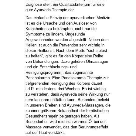
Diagnose stellt ein Qualitätskriterium für eine
gute Ayurveda-Therapie dar.
Das einfache Prinzip der ayurvedischen Medizin
ist es die Ursache und den Auslöser von
Krankheiten zu bekämpfen, nicht nur die
Symptome zu lindern. Ungesunde
Angewohnheiten werden abgestellt. Neben dem
Heilen ist auch die Prävention sehr wichtig in
dieser Heilkunst. Nach dem Motto "sich selbst
zu helfen", gibt es für den Körper eine Reihe
von Behandlungen. Dazu gehören Ölmassagen
und ein Entschlackungs- und
Reinigungsprogramm, das sogenannte
Panchakarma. Eine Panchakarma-Therapie zur
tiefgreifenden Reinigung des Körpers dauert
i.d.R. mindestens drei Wochen. Es ist wichtig
zu verstehen, dass Ayurveda seine Wirkung nur
sehr langsam entfalten kann. Besonders beliebt
in unseren Breiten sind Ayurveda-Massagen, die
zu einer größeren Bekanntheit der fernöstlichen
Gesundheitsregeln beigetragen haben. Als
Besonderheit wird reichlich warmes Öl bei der
Massage verwendet, das den Berührungseffekt
auf der Haut verstärkt.