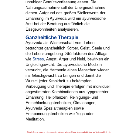
unruhiger Gemütsverfassung essen. Die
Nahrungsaufnahme soll der Energieaufnahme
dienen. Aufgrund des großen Stellenwerts der
Ernährung im Ayurveda wird ein ayurvedische
Arzt bei der Beratung ausführlich die
Essgewohnheiten analysieren.
Ganzheitliche Therapie
Ayurveda als Wissenschaft vom Leben
betrachtet ganzheitlich Körper, Geist, Seele und
die Lebensumgebung. Störfaktoren des Alltags
wie
Stress
, Angst, Ärger und Neid, bewirken ein
Ungleichgewicht. Die ayurvedische Medizin
versucht, die Harmonie eines Menschen wieder
ins Gleichgewicht zu bringen und damit die
Wurzel jeder Krankheit zu bekämpfen.
Vorbeugung und Therapie erfolgen mit individuell
abgestimmten Kombinationen aus typgerechter
Ernährung, Heilpflanzen, Reinigungs- und
Entschlackungstechniken, Ölmassagen,
Ayurveda Spezialtherapien sowie
Entspannungstechniken wie Yoga oder
Meditation.
Die Informationen dienen rein informativen Zwecken und dürfen auf keinen Fall als