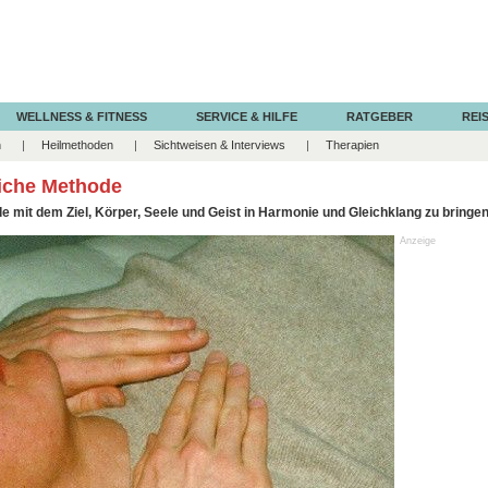
WELLNESS & FITNESS
SERVICE & HILFE
RATGEBER
REIS
n
Heilmethoden
Sichtweisen & Interviews
Therapien
liche Methode
de mit dem Ziel, Körper, Seele und Geist in Harmonie und Gleichklang zu bringen
Anzeige