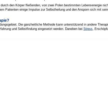
er durch den Körper fließenden, von zwei Polen bestimmten Lebensenergie nic
dem Patienten einige Impulse zur Selbstheilung und den Ansporn sich mit sei
apie?
endungsgebiet. Die ganzheitliche Methode kann unterstützend in andere Thera
rfahrung und Selbstfindung eingesetzt werden. Daneben bei
Stress
, Erschöp