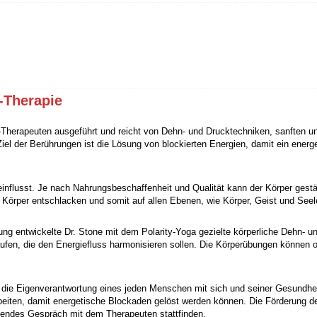
y-Therapie
ty-Therapeuten ausgeführt und reicht von Dehn- und Drucktechniken, sanften 
el der Berührungen ist die Lösung von blockierten Energien, damit ein energ
influsst. Je nach Nahrungsbeschaffenheit und Qualität kann der Körper ges
Körper entschlacken und somit auf allen Ebenen, wie Körper, Geist und Seel
ung entwickelte Dr. Stone mit dem Polarity-Yoga gezielte körperliche Dehn
en, die den Energiefluss harmonisieren sollen. Die Körperübungen können oh
ist die Eigenverantwortung eines jeden Menschen mit sich und seiner Gesundh
rbeiten, damit energetische Blockaden gelöst werden können. Die Förderung 
tendes Gespräch mit dem Therapeuten stattfinden.