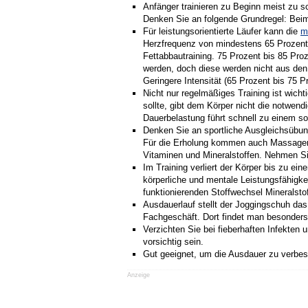
Anfänger trainieren zu Beginn meist zu 
Denken Sie an folgende Grundregel: Beim 
Für leistungsorientierte Läufer kann die
m
Herzfrequenz von mindestens 65 Prozent 
Fettabbautraining. 75 Prozent bis 85 Pro
werden, doch diese werden nicht aus den
Geringere Intensität (65 Prozent bis 75 P
Nicht nur regelmäßiges Training ist wich
sollte, gibt dem Körper nicht die notwend
Dauerbelastung führt schnell zu einem s
Denken Sie an sportliche Ausgleichsübung
Für die Erholung kommen auch Massagen 
Vitaminen und Mineralstoffen. Nehmen Sie
Im Training verliert der Körper bis zu e
körperliche und mentale Leistungsfähigkei
funktionierenden Stoffwechsel Mineralsto
Ausdauerlauf stellt der Joggingschuh da
Fachgeschäft. Dort findet man besonders g
Verzichten Sie bei fieberhaften Infekten
vorsichtig sein.
Gut geeignet, um die Ausdauer zu verbes
Anzeige