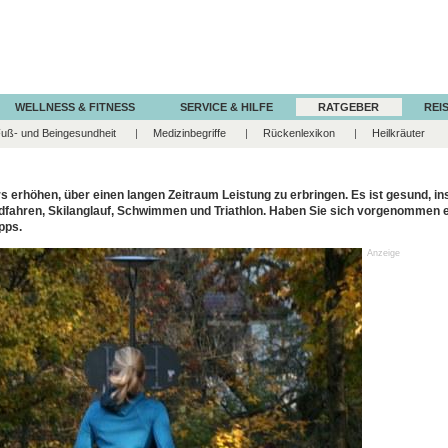
WELLNESS & FITNESS
SERVICE & HILFE
RATGEBER
REIS
uß- und Beingesundheit
Medizinbegriffe
Rückenlexikon
Heilkräuter
rs erhöhen, über einen langen Zeitraum Leistung zu erbringen. Es ist gesund, 
dfahren, Skilanglauf, Schwimmen und Triathlon. Haben Sie sich vorgenommen e
pps.
Anzeige