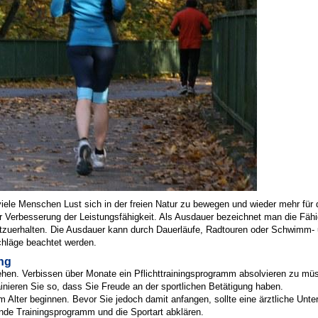
le Menschen Lust sich in der freien Natur zu bewegen und wieder mehr für di
er Verbesserung der Leistungsfähigkeit. Als Ausdauer bezeichnet man die Fäh
htzuerhalten. Die Ausdauer kann durch Dauerläufe, Radtouren oder Schwimm- u
schläge beachtet werden.
ing
ehen. Verbissen über Monate ein Pflichttrainingsprogramm absolvieren zu mü
ainieren Sie so, dass Sie Freude an der sportlichen Betätigung haben.
Alter beginnen. Bevor Sie jedoch damit anfangen, sollte eine ärztliche Unters
nde Trainingsprogramm und die Sportart abklären.