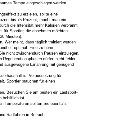
angsames Tempo eingeschlagen werden.
seffekt zu erzielen, sollte eine
ozent bis 75 Prozent, macht man ein
urch die Intensität mehr Kalorien verbrannt
l für Sportler, die abnehmen möchten:
 30 Minuten).
. Wer meint, dass täglich trainiert werden
sundheit optimal. Eine zu hohe
 Sie nicht zwischendurch Pausen einzulegen.
ch Regenerationsphasen dürfen nicht fehlen.
und ausgewogene Ernährung mit genügend
sserhaushalt ist Voraussetzung für
it. Sportler brauchen für einen
sen. Besuchen Sie am besten ein Laufsport-
behilflich ist.
en Temperaturen sollten Sie ebenfalls
nd Radfahren in Betracht.