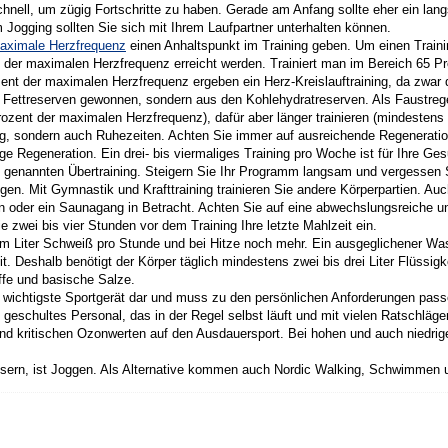
schnell, um zügig Fortschritte zu haben. Gerade am Anfang sollte eher ein l
Jogging sollten Sie sich mit Ihrem Laufpartner unterhalten können.
aximale Herzfrequenz
einen Anhaltspunkt im Training geben. Um einen Training
der maximalen Herzfrequenz erreicht werden. Trainiert man im Bereich 65 Pr
zent der maximalen Herzfrequenz ergeben ein Herz-Kreislauftraining, da zwar d
 Fettreserven gewonnen, sondern aus den Kohlehydratreserven. Als Faustrege
rozent der maximalen Herzfrequenz), dafür aber länger trainieren (mindestens
tig, sondern auch Ruhezeiten. Achten Sie immer auf ausreichende Regeneration
ige Regeneration. Ein drei- bis viermaliges Training pro Woche ist für Ihre Ge
o genannten Übertraining. Steigern Sie Ihr Programm langsam und vergessen
en. Mit Gymnastik und Krafttraining trainieren Sie andere Körperpartien. Au
oder ein Saunagang in Betracht. Achten Sie auf eine abwechslungsreiche 
 zwei bis vier Stunden vor dem Training Ihre letzte Mahlzeit ein.
inem Liter Schweiß pro Stunde und bei Hitze noch mehr. Ein ausgeglichener Wa
t. Deshalb benötigt der Körper täglich mindestens zwei bis drei Liter Flüssigke
ffe und basische Salze.
s wichtigste Sportgerät dar und muss zu den persönlichen Anforderungen pas
eschultes Personal, das in der Regel selbst läuft und mit vielen Ratschlägen 
 und kritischen Ozonwerten auf den Ausdauersport. Bei hohen und auch niedrig
sern, ist Joggen. Als Alternative kommen auch Nordic Walking, Schwimmen u