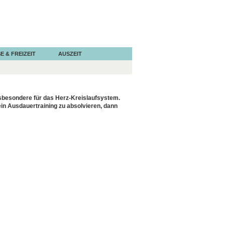
E & FREIZEIT
AUSZEIT
insbesondere für das Herz-Kreislaufsystem.
in Ausdauertraining zu absolvieren, dann