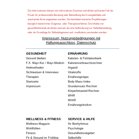
Die Informationen dienen rein informativen Zwecken und dürfen auf keinen Fall als
Ersatz für professionelle Beratung oder Behandlung durch ausgebildete und
anerkannte Ärzte angesehen werden. Sie beinhalten keinerlei Empfehlungen
bezüglich bestimmter Diagnose- oder Therapieverfahren. Die Inhalte von
gesundheitstrends.de dürfen niemals als eine Aufforderung zur Selbstbehandlung
oder als Grundlage für Selbstdiagnosen und -medikation verstanden werden.
Impressum, Nutzungsbedingungen mit
Haftungsauschluss, Datenschutz
GESUNDHEIT
ERNÄHRUNG
Gesund bleiben
Kalorien- & Fettdatenbank
F.X. Mayr-Kur / Mayr-Medizin
Kalorienverbrauchsrechner
Heilmethoden
Arganöl
Sichtweisen & Interviews
Vitalstoffe
Therapien
Ernährungstipps
Startseite
Body-Mass-Index
Impressum
Grundumsatz-Rechner
Körperfettanteil-Rechner
WHR
WHtR
Ernährungslexikon
WELLNESS & FITNESS
SERVICE & HILFE
Wellness-Magazin
Ihr Biorhythmus
Wohlfühlen
Psychologie
Fitness
Gesundheitsratgeber
Fit & Gesund im Frühling
Selbsthilfe