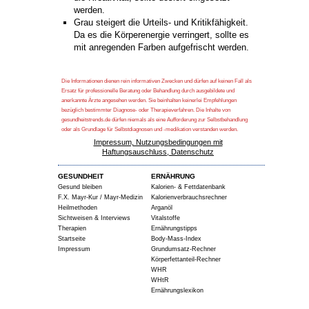
werden.
Grau steigert die Urteils- und Kritikfähigkeit.
Da es die Körperenergie verringert, sollte es
mit anregenden Farben aufgefrischt werden.
Die Informationen dienen rein informativen Zwecken und dürfen auf keinen Fall als
Ersatz für professionelle Beratung oder Behandlung durch ausgebildete und
anerkannte Ärzte angesehen werden. Sie beinhalten keinerlei Empfehlungen
bezüglich bestimmter Diagnose- oder Therapieverfahren. Die Inhalte von
gesundheitstrends.de dürfen niemals als eine Aufforderung zur Selbstbehandlung
oder als Grundlage für Selbstdiagnosen und -medikation verstanden werden.
Impressum, Nutzungsbedingungen mit
Haftungsauschluss, Datenschutz
GESUNDHEIT
ERNÄHRUNG
Gesund bleiben
Kalorien- & Fettdatenbank
F.X. Mayr-Kur / Mayr-Medizin
Kalorienverbrauchsrechner
Heilmethoden
Arganöl
Sichtweisen & Interviews
Vitalstoffe
Therapien
Ernährungstipps
Startseite
Body-Mass-Index
Impressum
Grundumsatz-Rechner
Körperfettanteil-Rechner
WHR
WHtR
Ernährungslexikon