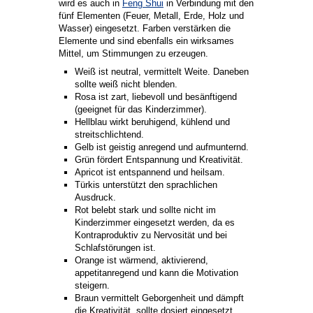
wird es auch in
Feng Shui
in Verbindung mit den
fünf Elementen (Feuer, Metall, Erde, Holz und
Wasser) eingesetzt. Farben verstärken die
Elemente und sind ebenfalls ein wirksames
Mittel, um Stimmungen zu erzeugen.
Weiß ist neutral, vermittelt Weite. Daneben
sollte weiß nicht blenden.
Rosa ist zart, liebevoll und besänftigend
(geeignet für das Kinderzimmer).
Hellblau wirkt beruhigend, kühlend und
streitschlichtend.
Gelb ist geistig anregend und aufmunternd.
Grün fördert Entspannung und Kreativität.
Apricot ist entspannend und heilsam.
Türkis unterstützt den sprachlichen
Ausdruck.
Rot belebt stark und sollte nicht im
Kinderzimmer eingesetzt werden, da es
Kontraproduktiv zu Nervosität und bei
Schlafstörungen ist.
Orange ist wärmend, aktivierend,
appetitanregend und kann die Motivation
steigern.
Braun vermittelt Geborgenheit und dämpft
die Kreativität, sollte dosiert eingesetzt