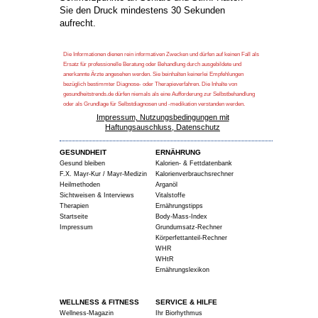
Sie den Druck mindestens 30 Sekunden
aufrecht.
Die Informationen dienen rein informativen Zwecken und dürfen auf keinen Fall als
Ersatz für professionelle Beratung oder Behandlung durch ausgebildete und
anerkannte Ärzte angesehen werden. Sie beinhalten keinerlei Empfehlungen
bezüglich bestimmter Diagnose- oder Therapieverfahren. Die Inhalte von
gesundheitstrends.de dürfen niemals als eine Aufforderung zur Selbstbehandlung
oder als Grundlage für Selbstdiagnosen und -medikation verstanden werden.
Impressum, Nutzungsbedingungen mit
Haftungsauschluss, Datenschutz
GESUNDHEIT
ERNÄHRUNG
Gesund bleiben
Kalorien- & Fettdatenbank
F.X. Mayr-Kur / Mayr-Medizin
Kalorienverbrauchsrechner
Heilmethoden
Arganöl
Sichtweisen & Interviews
Vitalstoffe
Therapien
Ernährungstipps
Startseite
Body-Mass-Index
Impressum
Grundumsatz-Rechner
Körperfettanteil-Rechner
WHR
WHtR
Ernährungslexikon
WELLNESS & FITNESS
SERVICE & HILFE
Wellness-Magazin
Ihr Biorhythmus