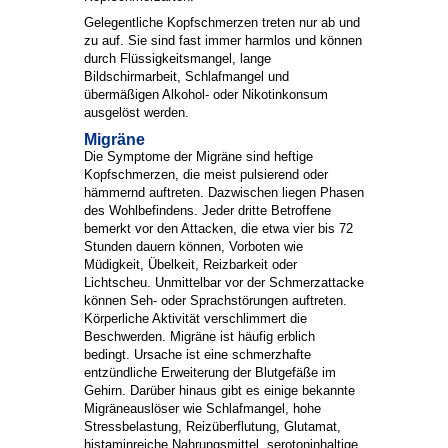
Gelegentliche Kopfschmerzen treten nur ab und
zu auf. Sie sind fast immer harmlos und können
durch Flüssigkeitsmangel, lange
Bildschirmarbeit, Schlafmangel und
übermäßigen Alkohol- oder Nikotinkonsum
ausgelöst werden.
Migräne
Die Symptome der Migräne sind heftige
Kopfschmerzen, die meist pulsierend oder
hämmernd auftreten. Dazwischen liegen Phasen
des Wohlbefindens. Jeder dritte Betroffene
bemerkt vor den Attacken, die etwa vier bis 72
Stunden dauern können, Vorboten wie
Müdigkeit, Übelkeit, Reizbarkeit oder
Lichtscheu. Unmittelbar vor der Schmerzattacke
können Seh- oder Sprachstörungen auftreten.
Körperliche Aktivität verschlimmert die
Beschwerden. Migräne ist häufig erblich
bedingt. Ursache ist eine schmerzhafte
entzündliche Erweiterung der Blutgefäße im
Gehirn. Darüber hinaus gibt es einige bekannte
Migräneauslöser wie Schlafmangel, hohe
Stressbelastung, Reizüberflutung, Glutamat,
histaminreiche Nahrungsmittel, serotoninhaltige