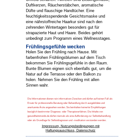
Duftkerzen, Räucherstäbchen, aromatische
Düfte und flauschige Handtücher. Eine
feuchtigkeitsspendende Gesichtsmaske und
eine nährstoffreiche Haarkur sind nach den
zehrenden Wintertagen besonders gut für
strapazierte Haut und Haare. Beides gehört
unbedingt zum Programm eines Wellnesstages.
Frühlingsgefühle wecken
Holen Sie den Frühling nach Hause. Mit
farbenfrohen Frühlingsblumen auf dem Tisch
bekommen Sie Frühlingsgefühle in den Raum.
Bunte Blumen eignen sich ebenfalls gut, um die
Natur auf die Terrasse oder den Balkon zu
holen. Nehmen Sie den Frühling mit allen
Sinnen wahr.
Die Informationen dienen rein informativen Zwecken und dürfen auf keinen Fall als
Ersatz für professionelle Beratung oder Behandlung durch ausgebildete und
anerkannte Ärzte angesehen werden. Sie beinhalten keinerlei Empfehlungen
bezüglich bestimmter Diagnose- oder Therapieverfahren. Die Inhalte von
gesundheitstrends.de dürfen niemals als eine Aufforderung zur Selbstbehandlung
oder als Grundlage für Selbstdiagnosen und -medikation verstanden werden.
Impressum, Nutzungsbedingungen mit
Haftungsauschluss, Datenschutz