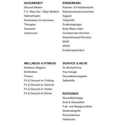
GESUNDHEIT
ERNÄHRUNG
Gesund bleiben
Kalorien- & Fettdatenbank
F.X. Mayr-Kur / Mayr-Medizin
Kalorienverbrauchsrechner
Heilmethoden
Arganöl
Sichtweisen & Interviews
Vitalstoffe
Therapien
Ernährungstipps
Startseite
Body-Mass-Index
Impressum
Grundumsatz-Rechner
Körperfettanteil-Rechner
WHR
WHtR
Ernährungslexikon
WELLNESS & FITNESS
SERVICE & HILFE
Wellness-Magazin
Ihr Biorhythmus
Wohlfühlen
Psychologie
Fitness
Gesundheitsratgeber
Fit & Gesund im Frühling
Selbsthilfe
Fit & Gesund im Sommer
Fit & Gesund im Herbst
Fit & Gesund im Winter
RATGEBER
Gesundheitstipps
Kind & Gesundheit
Fuß- und Beingesundheit
Medizinbegriffe
Rückenlexikon
Heilkräuter