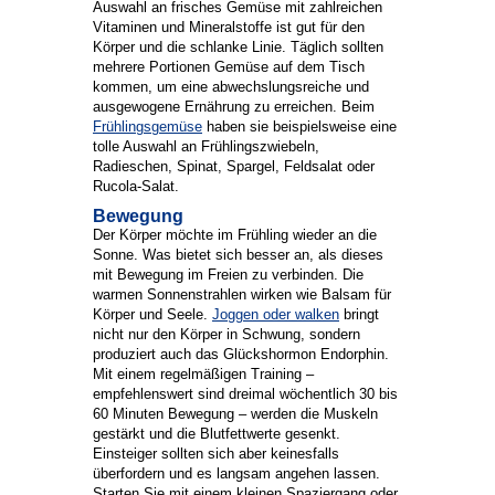
Auswahl an frisches Gemüse mit zahlreichen
Vitaminen und Mineralstoffe ist gut für den
Körper und die schlanke Linie. Täglich sollten
mehrere Portionen Gemüse auf dem Tisch
kommen, um eine abwechslungsreiche und
ausgewogene Ernährung zu erreichen. Beim
Frühlingsgemüse
haben sie beispielsweise eine
tolle Auswahl an Frühlingszwiebeln,
Radieschen, Spinat, Spargel, Feldsalat oder
Rucola-Salat.
Bewegung
Der Körper möchte im Frühling wieder an die
Sonne. Was bietet sich besser an, als dieses
mit Bewegung im Freien zu verbinden. Die
warmen Sonnenstrahlen wirken wie Balsam für
Körper und Seele.
Joggen oder walken
bringt
nicht nur den Körper in Schwung, sondern
produziert auch das Glückshormon Endorphin.
Mit einem regelmäßigen Training –
empfehlenswert sind dreimal wöchentlich 30 bis
60 Minuten Bewegung – werden die Muskeln
gestärkt und die Blutfettwerte gesenkt.
Einsteiger sollten sich aber keinesfalls
überfordern und es langsam angehen lassen.
Starten Sie mit einem kleinen Spaziergang oder