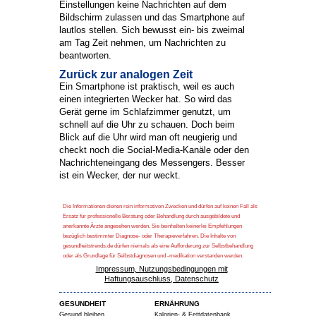
Einstellungen keine Nachrichten auf dem
Bildschirm zulassen und das Smartphone auf
lautlos stellen. Sich bewusst ein- bis zweimal
am Tag Zeit nehmen, um Nachrichten zu
beantworten.
Zurück zur analogen Zeit
Ein Smartphone ist praktisch, weil es auch
einen integrierten Wecker hat. So wird das
Gerät gerne im Schlafzimmer genutzt, um
schnell auf die Uhr zu schauen. Doch beim
Blick auf die Uhr wird man oft neugierig und
checkt noch die Social-Media-Kanäle oder den
Nachrichteneingang des Messengers. Besser
ist ein Wecker, der nur weckt.
Die Informationen dienen rein informativen Zwecken und dürfen auf keinen Fall als
Ersatz für professionelle Beratung oder Behandlung durch ausgebildete und
anerkannte Ärzte angesehen werden. Sie beinhalten keinerlei Empfehlungen
bezüglich bestimmter Diagnose- oder Therapieverfahren. Die Inhalte von
gesundheitstrends.de dürfen niemals als eine Aufforderung zur Selbstbehandlung
oder als Grundlage für Selbstdiagnosen und -medikation verstanden werden.
Impressum, Nutzungsbedingungen mit
Haftungsauschluss, Datenschutz
GESUNDHEIT
ERNÄHRUNG
Gesund bleiben
Kalorien- & Fettdatenbank