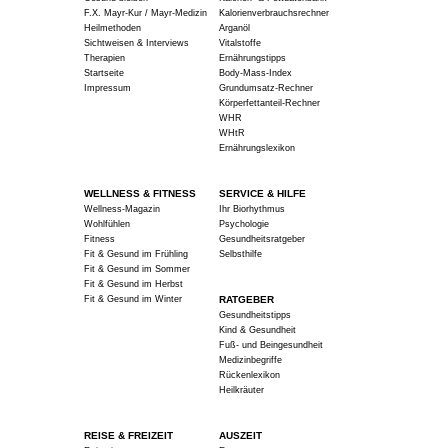
F.X. Mayr-Kur / Mayr-Medizin
Kalorienverbrauchsrechner
Heilmethoden
Arganöl
Sichtweisen & Interviews
Vitalstoffe
Therapien
Ernährungstipps
Startseite
Body-Mass-Index
Impressum
Grundumsatz-Rechner
Körperfettanteil-Rechner
WHR
WHtR
Ernährungslexikon
WELLNESS & FITNESS
SERVICE & HILFE
Wellness-Magazin
Ihr Biorhythmus
Wohlfühlen
Psychologie
Fitness
Gesundheitsratgeber
Fit & Gesund im Frühling
Selbsthilfe
Fit & Gesund im Sommer
Fit & Gesund im Herbst
Fit & Gesund im Winter
RATGEBER
Gesundheitstipps
Kind & Gesundheit
Fuß- und Beingesundheit
Medizinbegriffe
Rückenlexikon
Heilkräuter
REISE & FREIZEIT
AUSZEIT