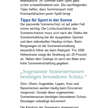
beansprucht. Im Sommer kann Sport ganz
schön schweißtreibend sein. Die nachfolgenden
Tipps helfen, dass Sommersport statt
Kreislaufattacken puren Spaß bringt.
Tipps für Sport in der Sonne
Der passende Sonnenschutz ist auf jeden Fall
immer wichtig. Der Lichtschutzfaktor des
Sonnenschutzes muss sich nach der Stärke der
Sonnenstrahlung bei der ausgeübten Sportart
und dem individuellen Hauttyp richten. Beim
Bergsteigen ist die Sonneneinstrahlung
wesentlich höher als beim Radsport. Pro 1000
Höhenmeter steigt die Strahlung um 20 Prozent
an. Neben dem Gebirge ist auch am Meer eine
hohe Sonneneinstrahlung gegeben.
„Sogenannte Sonnenterrassen
benötigen besonderen Schutz.“
Stirn, Ohren, Augenlider, Lippen, Kinn und
Nasenrücken werden häufig beim Eincremen
vergessen. Gerade diese sogenannten
Sonnenterrassen benötigen besonderen Schutz.
Deswegen unbedingt eincremen!
Die Kleidung der Temperatur angemessen