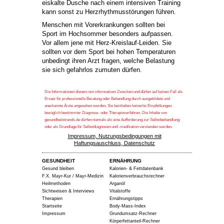
eiskalte Dusche nach einem intensiven Training
kann sonst zu Herzrhythmusstörungen führen.
Menschen mit Vorerkrankungen sollten bei
Sport im Hochsommer besonders aufpassen.
Vor allem jene mit Herz-Kreislauf-Leiden. Sie
sollten vor dem Sport bei hohen Temperaturen
unbedingt ihren Arzt fragen, welche Belastung
sie sich gefahrlos zumuten dürfen.
Die Informationen dienen rein informativen Zwecken und dürfen auf keinen Fall als
Ersatz für professionelle Beratung oder Behandlung durch ausgebildete und
anerkannte Ärzte angesehen werden. Sie beinhalten keinerlei Empfehlungen
bezüglich bestimmter Diagnose- oder Therapieverfahren. Die Inhalte von
gesundheitstrends.de dürfen niemals als eine Aufforderung zur Selbstbehandlung
oder als Grundlage für Selbstdiagnosen und -medikation verstanden werden.
Impressum, Nutzungsbedingungen mit
Haftungsauschluss, Datenschutz
GESUNDHEIT
ERNÄHRUNG
Gesund bleiben
Kalorien- & Fettdatenbank
F.X. Mayr-Kur / Mayr-Medizin
Kalorienverbrauchsrechner
Heilmethoden
Arganöl
Sichtweisen & Interviews
Vitalstoffe
Therapien
Ernährungstipps
Startseite
Body-Mass-Index
Impressum
Grundumsatz-Rechner
Körperfettanteil-Rechner