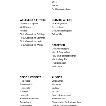
WHR
WHtR
Ernährungslexikon
WELLNESS & FITNESS
SERVICE & HILFE
Wellness-Magazin
Ihr Biorhythmus
Wohlfühlen
Psychologie
Fitness
Gesundheitsratgeber
Fit & Gesund im Frühling
Selbsthilfe
Fit & Gesund im Sommer
Fit & Gesund im Herbst
Fit & Gesund im Winter
RATGEBER
Gesundheitstipps
Kind & Gesundheit
Fuß- und Beingesundheit
Medizinbegriffe
Rückenlexikon
Heilkräuter
REISE & FREIZEIT
AUSZEIT
Reisetipps
Entspannen
Reisemedizin
Momente
Reiseziele
Sudoku
Nahziele
Puzzle
Fernziele
Konzentrationsspiel
Reiseimpressionen
Reaktionstest
Aussichten
Chinesische Tierkreiszeichen
Reisewetter
Geburtstag = Wochentag